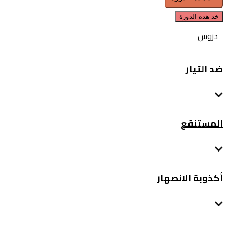
دروس
ضد التيار
المستنقع
أكذوبة الانصهار