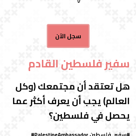
سجل الآن
سفير فلسطين القادم
هل تعتقد أن مجتمعك (وكل
العالم) يجب أن يعرف أكثر عما
يحصل في فلسطين؟
#سفير_فلسطين PalestineAmbassador#