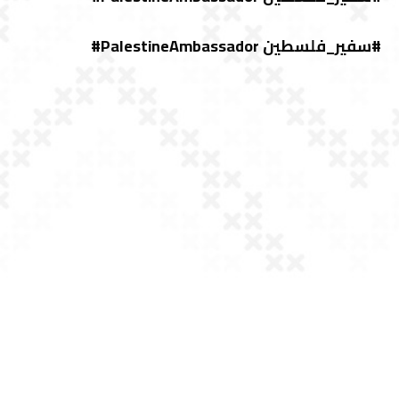
#سفير_فلسطين PalestineAmbassador#
الشروط والأحكام
خريطة الموقع